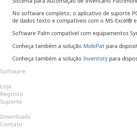
Sistema para Automação de Inventário Patrimoni
No software completo, o aplicativo de suporte 
de dados texto e compatíveis com o MS-Excel® e 
Software Palm compatível com equipamentos Symb
Conheça também a solução
MobiPat
para disposi
Conheça também a solução
Inventory
para dispos
Software
Android
Internet
Windows
Loja
Registro
Suporte
Perguntas Frequentes
Help Desk
Downloads
Contato
Catálogo