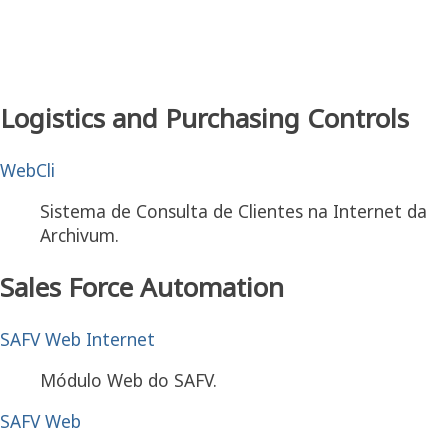
Faça um teste. Acesse
http://invweb.caladan.com.br e entre com usuário
"teste" e senha "123".
Logistics and Purchasing Controls
WebCli
Sistema de Consulta de Clientes na Internet da
Archivum.
Sales Force Automation
SAFV Web Internet
Módulo Web do SAFV.
SAFV Web