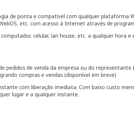
ia de ponta e compatível com qualquer plataforma Wi
ebOS, etc. com acesso à Internet através de progra
computador, celular, lan house, etc. a qualquer hora 
e de pedidos de venda da empresa ou do representante 
egrando compras e vendas (disponível em breve)
instante com liberação imediata. Com baixo custo men
uer lugar e a qualquer instante.
ando com o usuário TESTE e senha 123.