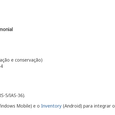
monial
zação e conservação)
64
S-5/IAS-36).
indows Mobile) e o
Inventory
(Android) para integrar o