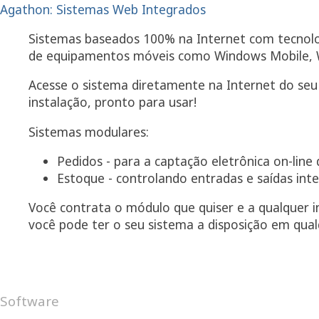
Agathon: Sistemas Web Integrados
Sistemas baseados 100% na Internet com tecnolog
de equipamentos móveis como Windows Mobile, W
Acesse o sistema diretamente na Internet do seu 
instalação, pronto para usar!
Sistemas modulares:
Pedidos - para a captação eletrônica on-lin
Estoque - controlando entradas e saídas int
Você contrata o módulo que quiser e a qualquer 
você pode ter o seu sistema a disposição em qualq
Faça um teste hoje mesmo!
Acesse http://www.caladan.com.br/Agathon/ entr
Software
Android
Internet
Windows